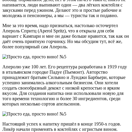
напивается, люди выпивают один — два лёгких коктейля с
закусками перед ужином. Делают это и простые рабочие и
молодежь и пенсионеры, а мы — туристы так и подавно.
Мне за это время, надо признаться, настолько осточертел
Апероль Спритц (Aperol Spritz), что я открыла для себя
вариант с Кампари и мне он даже больше нравится, так как он
даёт очень приятную горчинку. Но мы обсудим тут, всё же,
более популярный сам Апероль.
Аперолю уже 100 лет. Его рецептура разработана в 1919 году
в итальянском городке Падуе (Пьемонт). Авторство
принадлежит братьям Сильвио и Луиджи Барбьери, которые
успешно занимались алкогольным бизнесом. Они хотели
создать своеобразный декокт с низкой крепостью и ярким
вкусом. Для создания напитка они использовали новую для
того времени технологию и более 30 ингредиентов, среди
которых несколько сортов апельсинов.
Настоящий успех к напитку пришёл в конце 1950-х годов.
Ликёр начали применять в коктейлях с игристым вином.