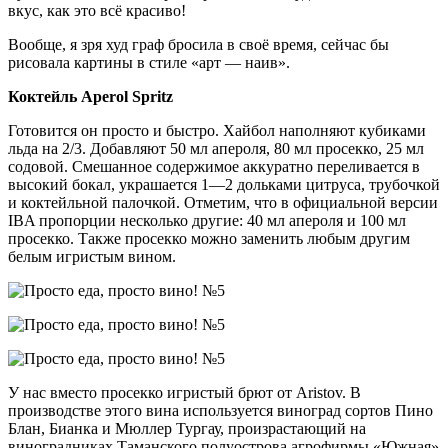
вкус, как это всё красиво!
Вообще, я зря худ граф бросила в своё время, сейчас бы
рисовала картины в стиле «арт — наив».
Коктейль Aperol Spritz
Готовится он просто и быстро. Хайбол наполняют кубиками
льда на 2/3. Добавляют 50 мл апероля, 80 мл просекко, 25 мл
содовой. Смешанное содержимое аккуратно переливается в
высокий бокал, украшается 1—2 дольками цитруса, трубочкой
и коктейльной палочкой. Отметим, что в официальной версии
IBA пропорции несколько другие: 40 мл апероля и 100 мл
просекко. Также просекко можно заменить любым другим
белым игристым вином.
У нас вместо просекко игристый брют от Aristov. В
производстве этого вина используется виноград сортов Пино
Блан, Бианка и Мюллер Тургау, произрастающий на
виноградниках Таманского полуострова агрофирмы «Южная»