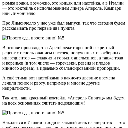
рюмка водки, возможно, это коньяк или настойка, а в Италии
— это коктейль с использованием ликёра Апероль, Кампари
или Лимончелло.
Про Лимончелло у нас уже был выпуск, так что сегодня будем
рассказывать про первые два пункта.
В основе производства Aperol лежит древний секретный
рецепт с использованием настоек, полученных из отборных
ингредиентов — сладких и горьких апельсинов, а также трав
и кореньев (в том числе — горечавки, ревеня и плодов
хинного дерева), в идеально сбалансированной пропорции.
А ещё этими вот настойками в какие-то древние времена
лечили понос и рвоту, например и многие другие
неприятности.
Так что, наш красивый коктейль «Апероль Спритц» мы будем
на всех основаниях считать исцеляющим!
Находится в Италии и ходить каждый день на аперитив — это
вообще нормальное дело, нет в этом ничего такого, никто не